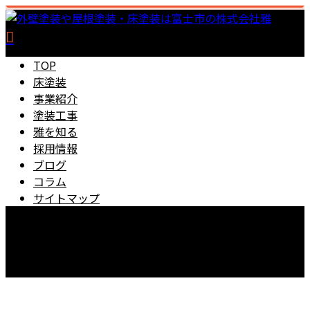
TOP
床塗装
事業紹介
塗装工事
雅を知る
採用情報
ブログ
コラム
サイトマップ
0545-67-5889
【営業時間】8：00～18：00