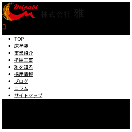
TOP
床塗装
事業紹介
塗装工事
雅を知る
採用情報
ブログ
コラム
サイトマップ
0545-67-5889
【営業時間】8：00～18：00