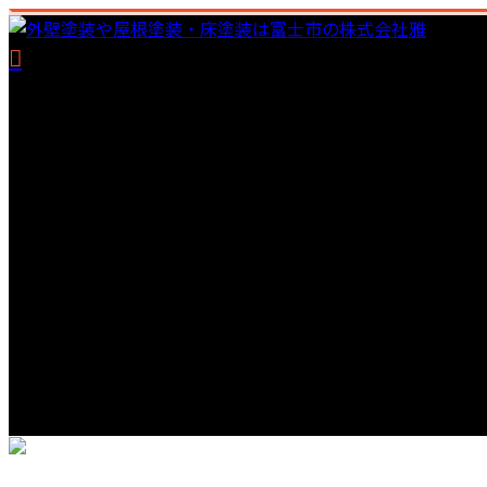
TOP
床塗装
事業紹介
塗装工事
雅を知る
採用情報
ブログ
コラム
サイトマップ
0545-67-5889
【営業時間】8：00～18：00