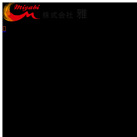
TOP
床塗装
事業紹介
塗装工事
雅を知る
採用情報
ブログ
コラム
サイトマップ
0545-67-5889