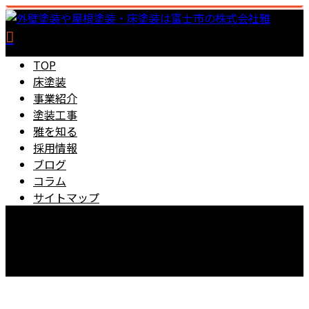
TOP
床塗装
事業紹介
塗装工事
雅を知る
採用情報
ブログ
コラム
サイトマップ
0545-67-5889
【営業時間】8：00～18：00