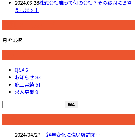
2024.03.28
株式会社雅って何の会社？その疑問にお答
えします！
月別アーカイブ
月を選択
カテゴリー
Q&A
2
お知らせ
83
施工実績
51
求人募集
9
コラム
2024/04/27
経年変化に強い店舗床…