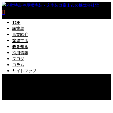
TOP
床塗装
事業紹介
塗装工事
雅を知る
採用情報
ブログ
コラム
サイトマップ
0545-67-5889
【営業時間】8：00～18：00